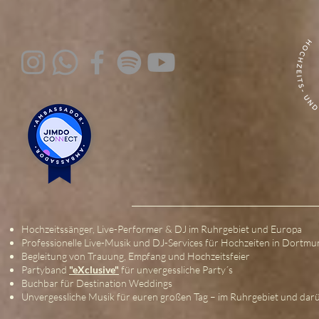
Hochzeitssänger, Live-Performer & DJ im Ruhrgebiet und Europa
Professionelle Live-Musik und DJ-Services für Hochzeiten in Dortm
Begleitung von Trauung, Empfang und Hochzeitsfeier
Partyband
"eXclusive"
für unvergessliche Party´s
Buchbar für Destination Weddings
Unvergessliche Musik für euren großen Tag – im Ruhrgebiet und dar