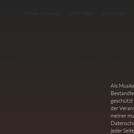
Steven Liebrand
Über mich
Leistungen
Als Musike
Bestandtei
geschützt 
der Veran
meiner mus
Datenschu
jeder Seit