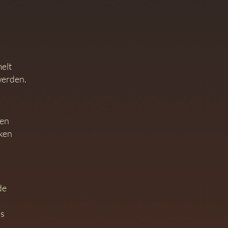
elt
werden.
ten
nken
de
ls