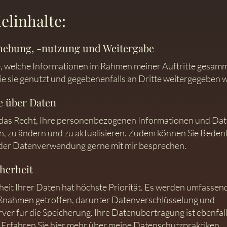
elinhalte:
hebung, -nutzung und Weitergabe
e, welche Informationen im Rahmen meiner Auftritte gesamm
e sie genutzt und gegebenenfalls an Dritte weitergegeben 
e über Daten
 das Recht, Ihre personenbezogenen Informationen und Da
n, zu ändern und zu aktualisieren. Zudem können Sie Bede
 der Datenverwendung gerne mit mir besprechen.
herheit
heit Ihrer Daten hat höchste Priorität. Es werden umfassen
nahmen getroffen, darunter Datenverschlüsselung und
rver für die Speicherung. Ihre Datenübertragung ist ebenfal
 Erfahren Sie hier mehr über meine Datenschutzpraktiken.