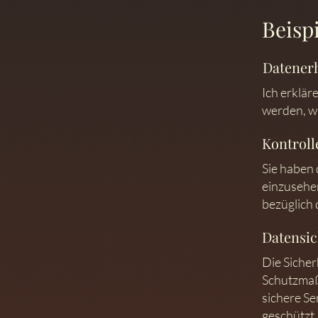
Beispi
Datener
Ich erklär
werden, wi
Kontroll
Sie haben
einzusehe
bezüglich
Datensic
Die Sicher
Schutzmaß
sichere Se
geschützt.