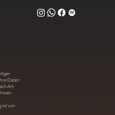
htiger
Ihre Daten
nach Art
Rahmen
 ist von