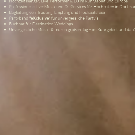
Hochzeitssänger, Live-Performer & DJ im Ruhrgebiet und Europa
Professionelle Live-Musik und DJ-Services für Hochzeiten in Dortm
Begleitung von Trauung, Empfang und Hochzeitsfeier
Partyband
"eXclusive"
für unvergessliche Party´s
Buchbar für Destination Weddings
Unvergessliche Musik für euren großen Tag – im Ruhrgebiet und dar