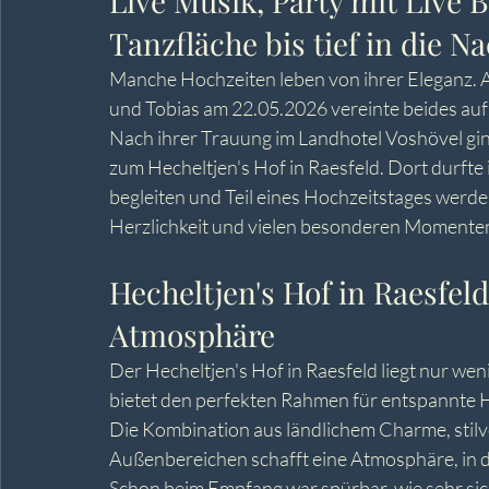
Live Musik, Party mit Live B
Tanzfläche bis tief in die N
Manche Hochzeiten leben von ihrer Eleganz. A
und Tobias am 22.05.2026 vereinte beides au
Nach ihrer Trauung im Landhotel Voshövel gin
zum Hecheltjen's Hof in Raesfeld. Dort durfte
begleiten und Teil eines Hochzeitstages werde
Herzlichkeit und vielen besonderen Momenten
Hecheltjen's Hof in Raesfeld
Atmosphäre
Der Hecheltjen's Hof in Raesfeld liegt nur w
bietet den perfekten Rahmen für entspannte H
Die Kombination aus ländlichem Charme, stilv
Außenbereichen schafft eine Atmosphäre, in d
Schon beim Empfang war spürbar, wie sehr sich