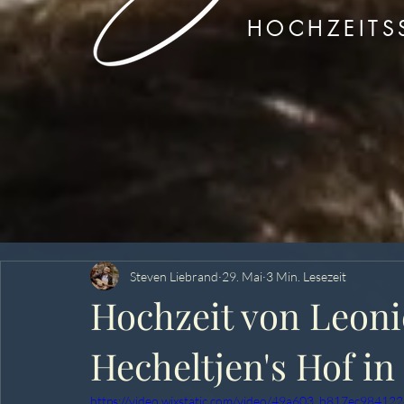
HOCHZEITSS
Steven Liebrand
29. Mai
3 Min. Lesezeit
Hochzeit von Leoni
Hecheltjen's Hof in
https://video.wixstatic.com/video/49a603_b817ec9841