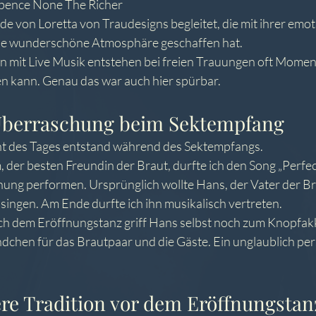
xpence None The Richer
de von Loretta von Traudesigns begleitet, die mit ihrer emo
ne wunderschöne Atmosphäre geschaffen hat.
 mit Live Musik entstehen bei freien Trauungen oft Moment
n kann. Genau das war auch hier spürbar.
Überraschung beim Sektempfang
ght des Tages entstand während des Sektempfangs.
der besten Freundin der Braut, durfte ich den Song „Perfec
ung performen. Ursprünglich wollte Hans, der Vater der Br
ingen. Am Ende durfte ich ihn musikalisch vertreten.
h dem Eröffnungstanz griff Hans selbst noch zum Knopfak
ändchen für das Brautpaar und die Gäste. Ein unglaublich pe
re Tradition vor dem Eröffnungstan