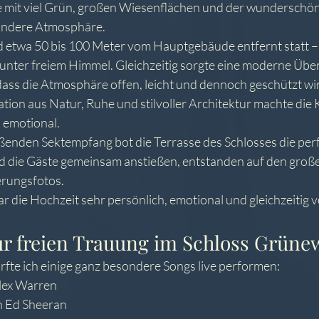
e mit viel Grün, großen Wiesenflächen und der wunderschön
sondere Atmosphäre.
d etwa 50 bis 100 Meter vom Hauptgebäude entfernt statt – 
unter freiem Himmel. Gleichzeitig sorgte eine moderne Übe
dass die Atmosphäre offen, leicht und dennoch geschützt wi
ion aus Natur, Ruhe und stilvoller Architektur machte die Ku
 emotional.
ßenden Sektempfang bot die Terrasse des Schlosses die perf
die Gäste gemeinsam anstießen, entstanden auf den groß
rungsfotos.
 die Hochzeit sehr persönlich, emotional und gleichzeitig v
ur freien Trauung im Schloss Grüne
rfte ich einige ganz besondere Songs live performen:
lex Warren
on Ed Sheeran