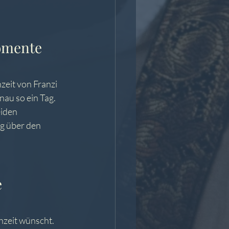
omente 
eit von Franzi 
au so ein Tag.
iden 
g über den 
 
hzeit wünscht. 