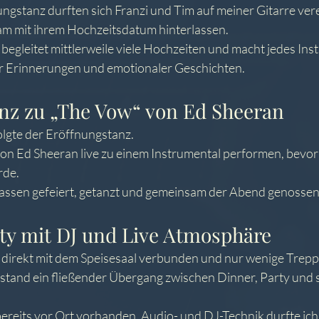
gstanz durften sich Franzi und Tim auf meiner Gitarre ver
am mit ihrem Hochzeitsdatum hinterlassen.
 begleitet mittlerweile viele Hochzeiten und macht jedes Ins
 Erinnerungen und emotionaler Geschichten.
nz zu „The Vow“ von Ed Sheeran
olgte der Eröffnungstanz.
von Ed Sheeran live zu einem Instrumental performen, bevor 
rde.
ssen gefeiert, getanzt und gemeinsam der Abend genossen
ty mit DJ und Live Atmosphäre
 direkt mit dem Speisesaal verbunden und nur wenige Trep
stand ein fließender Übergang zwischen Dinner, Party und 
ereits vor Ort vorhanden. Audio- und DJ-Technik durfte ich 