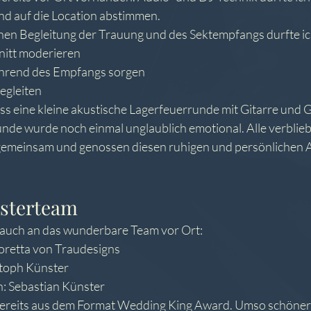
nd auf die Location abstimmen.
hen Begleitung der Trauung und des Sektempfangs durfte i
nitt moderieren
hrend des Empfangs sorgen
begleiten
s eine kleine akustische Lagerfeuerrunde mit Gitarre und 
unde wurde noch einmal unglaublich emotional. Alle verblie
gemeinsam und genossen diesen ruhigen und persönlichen A
isterteam
 auch an das wunderbare Team vor Ort:
Loretta von Traudesigns
stoph Künster
: Sebastian Künster
ereits aus dem Format Wedding King Award. Umso schöner w