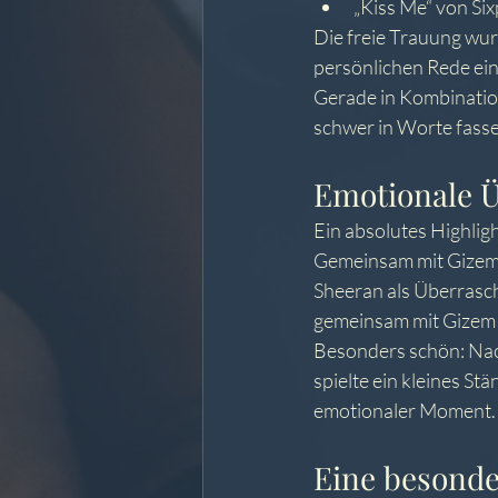
„Kiss Me“ von Si
Die freie Trauung wur
persönlichen Rede ei
Gerade in Kombination
schwer in Worte fasse
Emotionale 
Ein absolutes Highli
Gemeinsam mit Gizem, 
Sheeran als Überrasch
gemeinsam mit Gizem s
Besonders schön: Nac
spielte ein kleines St
emotionaler Moment.
Eine besonde