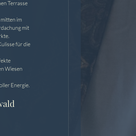
en Terrasse 
mitten im 
rdachung mit 
rkte.
lisse für die 
ekte 
en Wiesen 
oller Energie.
wald