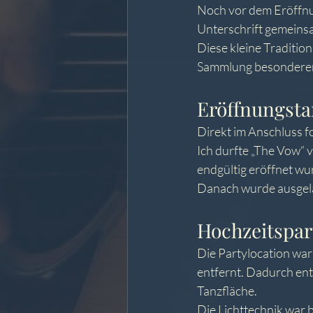
Noch vor dem Eröffnun
Unterschrift gemeins
Diese kleine Tradition
Sammlung besonderer
Eröffnungsta
Direkt im Anschluss f
Ich durfte „The Vow“ 
endgültig eröffnet wu
Danach wurde ausgela
Hochzeitspar
Die Partylocation war
entfernt. Dadurch ent
Tanzfläche.
Die Lichttechnik war b