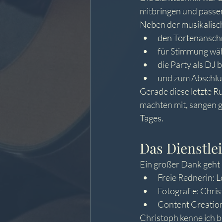
mitbringen und passe
Neben der musikalisc
den Tortenansch
für Stimmung wä
die Party als DJ 
und zum Abschlus
Gerade diese letzte R
machten mit, sangen 
Tages.
Das Dienstle
Ein großer Dank geht
Freie Rednerin: 
Fotografie: Chri
Content Creation
Christoph kenne ich b