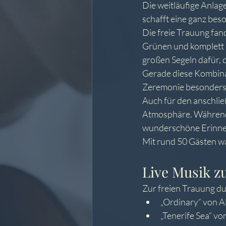
Die weitläufige Anlag
schafft eine ganz be
Die freie Trauung fan
Grünen und komplett 
großen Segeln dafür, 
Gerade diese Kombinat
Zeremonie besonders
Auch für den anschlie
Atmosphäre. Während 
wunderschöne Erinne
Mit rund 50 Gästen war
Live Musik z
Zur freien Trauung du
„Ordinary“ von A
„Tenerife Sea“ v