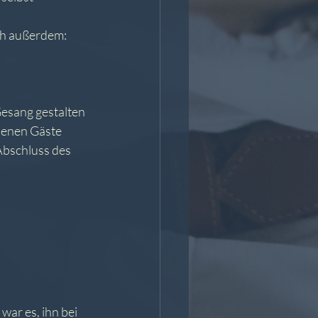
ch außerdem:
Gesang gestalten
benen Gäste 
bschluss des 
ar es, ihn bei 