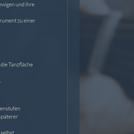
ewigen und ihre 
trument zu einer 
die Tanzfläche 
.
penstufen 
späterer 
selbst 