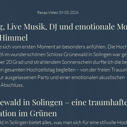
Recap Video 09.05.2026
g, Live Musik, DJ und emotionale M
m Himmel
ie sich vom ersten Moment an besonders anfühlen. Die Hochz
6 im wunderschönen Schloss Grünewald in Solingen war gen
er 20 Grad und strahlendem Sonnenschein durfte ich die be
en gesamten Hochzeitstag begleiten – von der freien Trauun
ur ausgelassenen Party und einer emotionalen akustischen 
 Abschluss.
ewald in Solingen – eine traumhafte
ation im Grünen
in Solingen bietet alles, was man sich für eine stilvolle Hoc