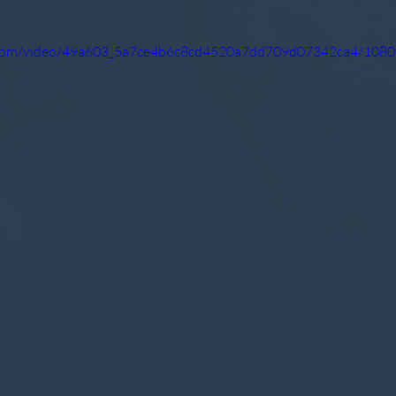
ic.com/video/49a603_5a7ce4b6c8cd4520a7dd709d07342ca4/1080