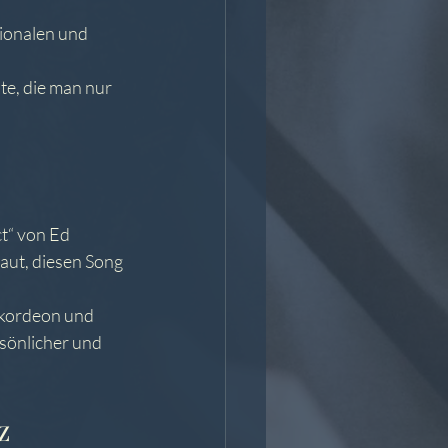
tionalen und 
e, die man nur 
t“ von Ed 
aut, diesen Song 
kordeon und 
rsönlicher und 
z